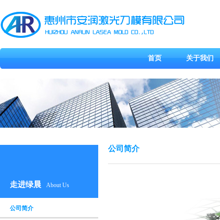
首页
关于我们
公司简介
走进绿晨
About Us
公司简介